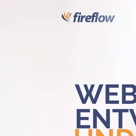
SA
WE
ENT