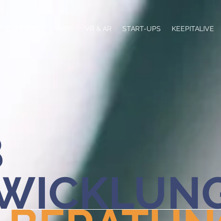
P COMMERCE
APPS
VR & AR
START-UPS
KEEPITALIVE
B
WICKLUN