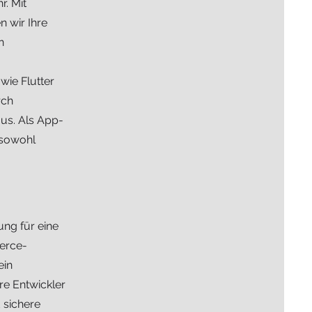
. Mit
 wir Ihre
n
wie Flutter
rch
us. Als App-
 sowohl
ung für eine
erce-
ein
e Entwickler
 sichere