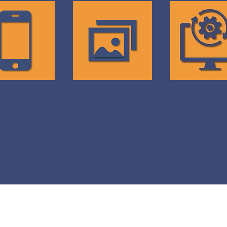
BILE
VR & AR
KEEP IT
ALIVE
PS