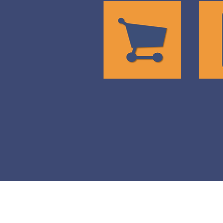
MO
SAP
AP
COMMERCE