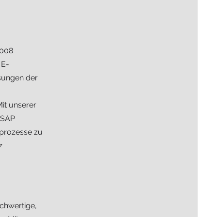
2008
 E-
sungen der
it unserer
 SAP
lprozesse zu
z
chwertige,