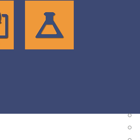
START-
UPS