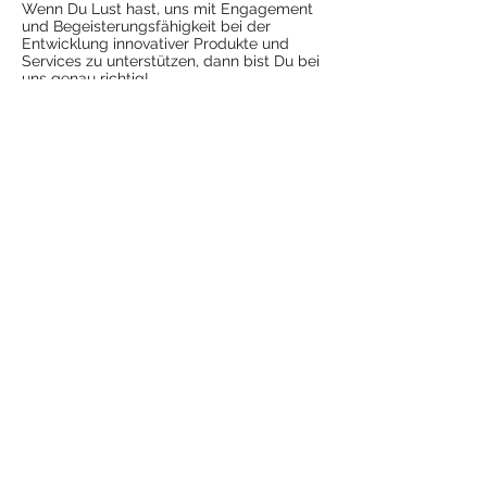
Wenn Du Lust hast, uns mit Engagement
und Begeisterungsfähigkeit bei der
Entwicklung innovativer Produkte und
Services zu unterstützen, dann bist Du bei
uns genau richtig!
Sende am besten jetzt gleich Deine
vollständigen Bewerbungsunterlagen an:
jobs <at> fireflow.de
Wir freuen uns von Dir zu hören!
Jetzt bewerben!
IMPRESSUM
© 2024 Fireflow GmbH